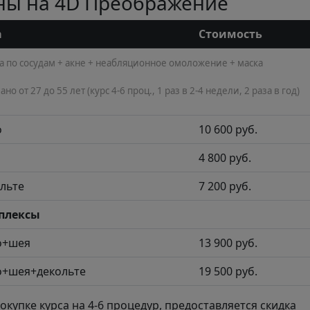
ны на 4D Преображение
а
Стоимость
а по сосудам + акне + неабляционное омоложение + маска
но от 27 до 55 лет (курс 4-6 проц., 1 раз в 2-4 недели, 2 раза в год)
о
10 600 руб.
4 800 руб.
льте
7 200 руб.
плексы
о+шея
13 900 руб.
о+шея+декольте
19 500 руб.
окупке курса на 4-6 процедур, предоставляется скидка