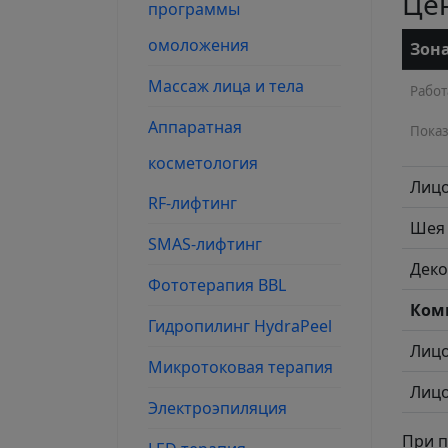
Це
программы
омоложения
Зон
Массаж лица и тела
Работ
Аппаратная
Показа
косметология
Лиц
RF-лифтинг
Шея
SMAS-лифтинг
Деко
Фототерапия BBL
Ком
Гидро­пилинг HydraPeel
Лиц
Микро­токовая терапия
Лиц
Электроэпиляция
При п