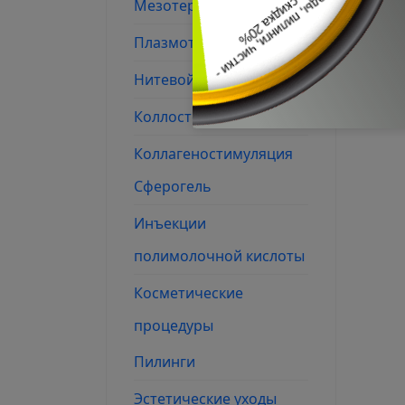
Мезотерапия
Плазмотерапия
Нитевой лифтинг
Коллостотерапия
Коллагеностимуляция
Сферогель
Инъекции
полимолочной кислоты
Косметические
процедуры
Пилинги
Эстетические уходы