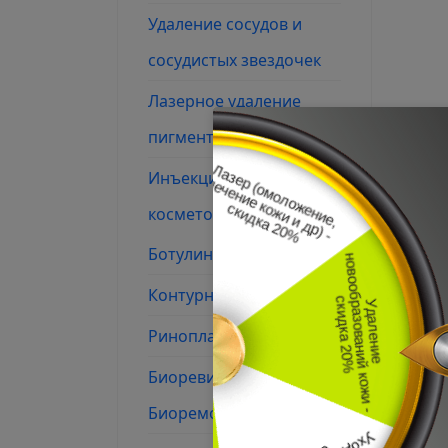
Удаление сосудов и
сосудистых звездочек
Лазерное удаление
пигментации
Инъекционная
косметология
Ботулинотерапия
Контурная пластика
Ринопластика
Биоревитализация /
Биоремоделирование