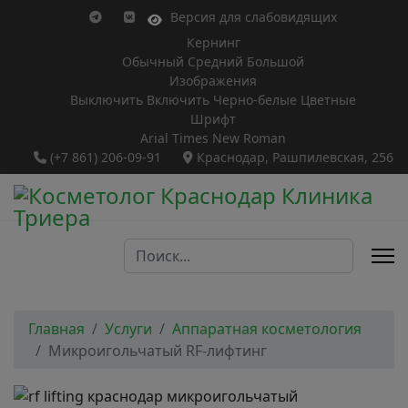
Версия для слабовидящих
Кернинг
Обычный
Средний
Большой
Изображения
Выключить
Включить
Черно-белые
Цветные
Шрифт
Arial
Times New Roman
(+7 861) 206-09-91
Краснодар, Рашпилевская, 256
Поиск...
Главная
Услуги
Аппаратная косметология
Микроигольчатый RF-лифтинг