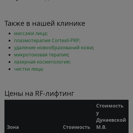
Также в нашей клинике
массажи лица;
плазмотерапия Cortexil-PRP;
удаление новообразований кожи
;
микротоковая терапия
;
лазерная косметология;
чистки лица;
Цены на RF-лифтинг
Стоимость
у
Дунаевской
Зона
Стоимость
М.В.