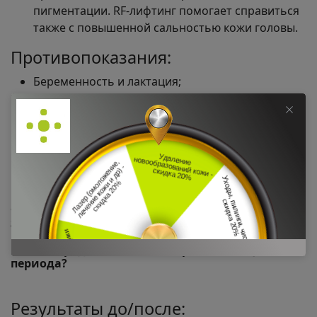
пигментации. RF-лифтинг помогает справиться
также с повышенной сальностью кожи головы.
Противопоказания:
Беременность и лактация;
Злокачественные и доброкачественные
новообразования;
Наличие кардиостимулятора и других
имплантатов;
Сахарный диабет;
Заболевания кожи в острой стадии.
Фракционный микроигольчатый RF-лифтинг –
это больно?
Какой будет кожа сразу после RF-лифтинга?
Какова продолжительность реабилитационного
периода?
Результаты до/после: