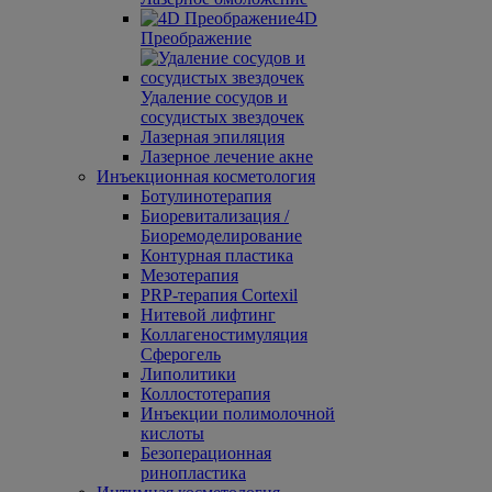
4D
Преображение
Удаление сосудов и
сосудистых звездочек
Лазерная эпиляция
Лазерное лечение акне
Инъекционная косметология
Ботулинотерапия
Биоревитализация /
Биоремоделирование
Контурная пластика
Мезотерапия
PRP-терапия Cortexil
Нитевой лифтинг
Коллагеностимуляция
Сферогель
Липолитики
Коллостотерапия
Инъекции полимолочной
кислоты
Безоперационная
ринопластика