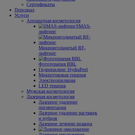
Сертификаты
Персонал
Услуги
Аппаратная косметология
SMAS-
лифтинг
Микроигольчатый RF-
лифтинг
Фототерапия BBL
Гидро­пилинг HydraPeel
Микротоковая терапия
Электроэпиляция
LED терапия
Мужская косметология
Лазерная косметология
Лазерное удаление
пигментации
Лазерное удаление растяжек
и рубцов
Лазерное лечение розацеа
Лазерное омоложение