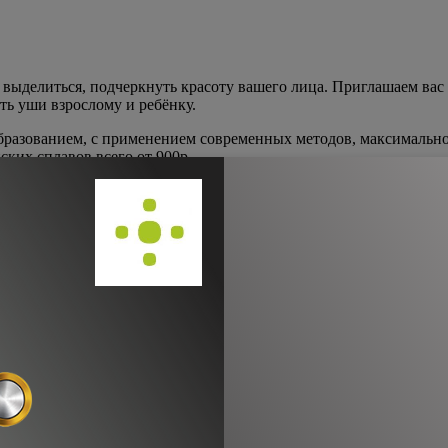
ыделиться, подчеркнуть красоту вашего лица. Приглашаем вас 
ть уши взрослому и ребёнку.
азованием, с применением современных методов, максимально 
ких сплавов всего от 900р.