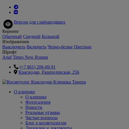
Версия для слабовидящих
Кернинг
Обычный
Средний
Большой
Изображения
Выключить
Включить
Черно-белые
Цветные
Шрифт
Arial
Times New Roman
(+7 861) 206-09-91
Краснодар, Рашпилевская, 256
О клинике
О клинике
Фотогалерея
Новости
Реальные отзывы
Частые вопросы
Блог о косметологии
Лицензии и документы