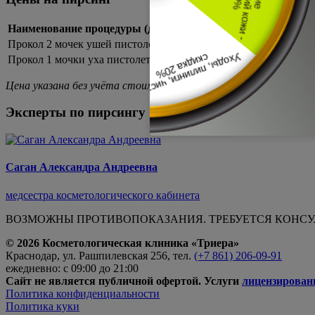
Наименование процедуры (дети с 10 лет и взрослые)
Стоимо
Прокол 2 мочек ушей пистолетом
1 500
Прокол 1 мочки уха пистолетом
900
Цена указана без учёта стоимости серьги (900 руб.)
Эксперты по пирсингу
Саган Александра Андреевна
медсестра косметологического кабинета
ВОЗМОЖНЫ ПРОТИВОПОКАЗАНИЯ. ТРЕБУЕТСЯ КОНС
© 2026 Косметологическая клиника «Триера»
Краснодар, ул. Рашпилевская 256, тел.
(+7 861) 206-09-91
ежедневно: с 09:00 до 21:00
Сайт не является публичной офертой. Услуги
лицензирова
Политика​ ​конфиденциальности
Политика​ куки