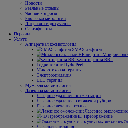
Новости
Реальные отзывы
Частые вопросы
Блог о косметологии
Лицензии и документы
Сертификаты
Персонал
Услуги
Аппаратная косметология
SMAS-лифтинг
Микроиголь
Фототерапия BBL
Гидро­пилинг HydraPeel
Микротоковая терапия
Электроэпиляция
LED терапия
Мужская косметология
Лазерная косметология
Лазерное удаление пигментации
Лазерное удаление растяжек и рубцов
Лазерное лечение розацеа
Лазерное омоложение
4D Преображение
Уд
Лазерная эпиляция