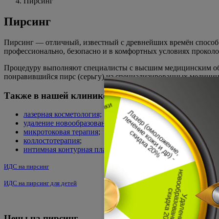
Пирсинг
Пирсинг
Пирсинг — отличный, известный с древнейших времён способ в
профессионально, безопасно и в комфортных условиях проколо
Процедуру выполняют специалисты с высшим медицинским обр
понравившийся пирс (серьгу) из специализированных медицинс
Также в нашей клинике
лазерная косметология;
удаление новообразований кожи
;
микротоковая терапия
;
коллостотерапия
;
интимная контурная пластика
;
ИДС на пирсинг
ИДС на пирсинг для детей
Цены на пирсинг