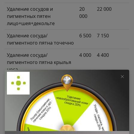
Удаление сосудов и
20
22 000
пигментных пятен
000
лицо+шея+декольте
Удаление сосуда/
6 500
7 150
пигментного пятна точечно
Удаление сосуда/
4 000
4 400
пигментного пятна крылья
носа
Удаление сосуда/
8 000
8 800
пигментного пятна щеки
Удаление сосуда/
7 000
7 700
пигментного пятна лоб
Удаление сосуда/
8 000
8 800
пигментного пятна