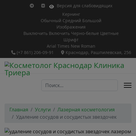
Версия для слабовидящих
Кернинг
Обычный
Средний
Большой
Изображения
Выключить
Включить
Черно-белые
Цветные
Шрифт
Arial
Times New Roman
(+7 861) 206-09-91
Краснодар, Рашпилевская, 256
Поиск...
Главная
Услуги
Лазерная косметология
Удаление сосудов и сосудистых звездочек