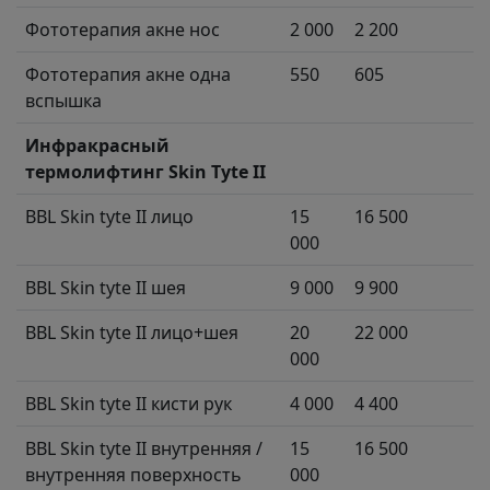
Фототерапия акне нос
2 000
2 200
Фототерапия акне одна
550
605
вспышка
Инфракрасный
термолифтинг Skin Tyte II
BBL Skin tyte II лицо
15
16 500
000
BBL Skin tyte II шея
9 000
9 900
BBL Skin tyte II лицо+шея
20
22 000
000
BBL Skin tyte II кисти рук
4 000
4 400
BBL Skin tyte II внутренняя /
15
16 500
внутренняя поверхность
000