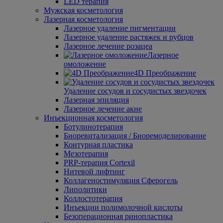
LED терапия
Мужская косметология
Лазерная косметология
Лазерное удаление пигментации
Лазерное удаление растяжек и рубцов
Лазерное лечение розацеа
Лазерное
омоложение
4D Преображение
Удаление сосудов и сосудистых звездочек
Лазерная эпиляция
Лазерное лечение акне
Инъекционная косметология
Ботулинотерапия
Биоревитализация / Биоремоделирование
Контурная пластика
Мезотерапия
PRP-терапия Cortexil
Нитевой лифтинг
Коллагеностимуляция Сферогель
Липолитики
Коллостотерапия
Инъекции полимолочной кислоты
Безоперационная ринопластика