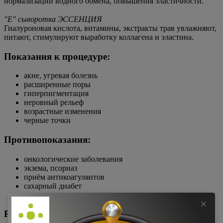
нормализации водного обмена, повышения эластичности.
⠀
"Е" сыворотка ЭССЕНЦИЯ
Гиалуроновая кислота, витамины, экстракты трав увлажняют,
питают, стимулируют выработку коллагена и эластина.
Показания к процедуре:
акне, угревая болезнь
расширенные поры
гиперпигментация
неровный рельеф
возрастные изменения
черные точки
Противопоказания:
онкологические заболевания
экзема, псориаз
приём антикоагулянтов
сахарный диабет
герпес
Результаты до/после: