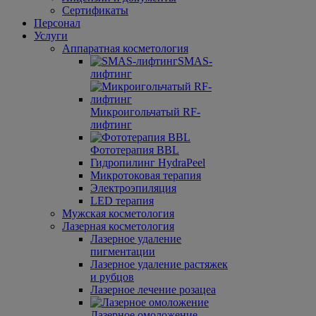
Сертификаты
Персонал
Услуги
Аппаратная косметология
SMAS-
лифтинг
Микроигольчатый RF-
лифтинг
Фототерапия BBL
Гидро­пилинг HydraPeel
Микротоковая терапия
Электроэпиляция
LED терапия
Мужская косметология
Лазерная косметология
Лазерное удаление
пигментации
Лазерное удаление растяжек
и рубцов
Лазерное лечение розацеа
Лазерное омоложение