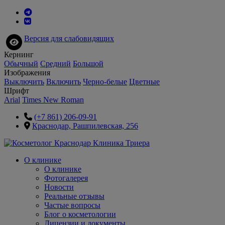
Версия для слабовидящих
Кернинг
Обычный
Средний
Большой
Изображения
Выключить
Включить
Черно-белые
Цветные
Шрифт
Arial
Times New Roman
(+7 861) 206-09-91
Краснодар, Рашпилевская, 256
О клинике
О клинике
Фотогалерея
Новости
Реальные отзывы
Частые вопросы
Блог о косметологии
Лицензии и документы