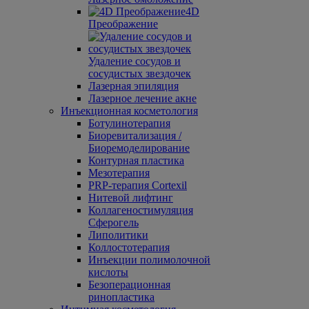
4D
Преображение
Удаление сосудов и
сосудистых звездочек
Лазерная эпиляция
Лазерное лечение акне
Инъекционная косметология
Ботулинотерапия
Биоревитализация /
Биоремоделирование
Контурная пластика
Мезотерапия
PRP-терапия Cortexil
Нитевой лифтинг
Коллагеностимуляция
Сферогель
Липолитики
Коллостотерапия
Инъекции полимолочной
кислоты
Безоперационная
ринопластика