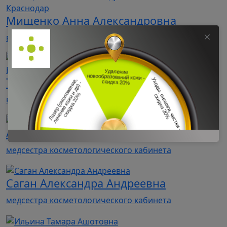
Мищенко Анна Александровна
врач-косметолог, дерматолог
Тюрина Ольга Александровна
врач-косметолог, дерматолог
Аванесян Элина Сергеевна
медсестра косметологического кабинета
Саган Александра Андреевна
медсестра косметологического кабинета