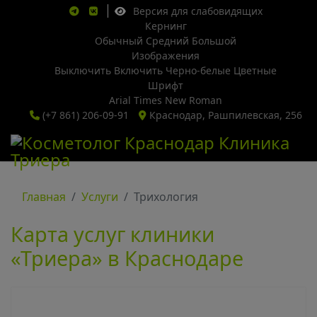
Версия для слабовидящих
Кернинг
Обычный
Средний
Большой
Изображения
Выключить
Включить
Черно-белые
Цветные
Шрифт
Arial
Times New Roman
(+7 861) 206-09-91
Краснодар, Рашпилевская, 256
Главная
Услуги
Трихология
Карта услуг клиники
«Триера» в Краснодаре