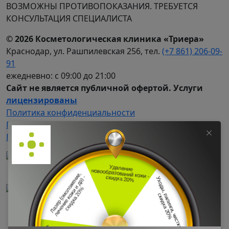
ВОЗМОЖНЫ ПРОТИВОПОКАЗАНИЯ. ТРЕБУЕТСЯ
КОНСУЛЬТАЦИЯ СПЕЦИАЛИСТА
© 2026 Косметологическая клиника «Триера»
Краснодар, ул. Рашпилевская 256, тел.
(+7 861) 206-09-
91
ежедневно: с 09:00 до 21:00
Сайт не является публичной офертой. Услуги
лицензированы
Политика​ ​конфиденциальности
Политика​ куки
Политика​ обработки персональных данных
Принимаем карту
«Халва»