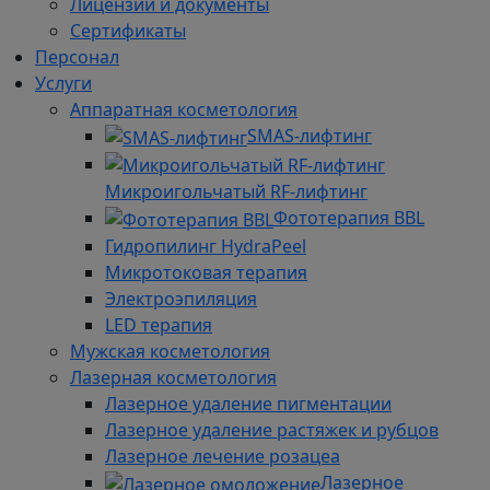
Лицензии и документы
Сертификаты
Персонал
Услуги
Аппаратная косметология
SMAS-лифтинг
Микроигольчатый RF-лифтинг
Фототерапия BBL
Гидро­пилинг HydraPeel
Микротоковая терапия
Электроэпиляция
LED терапия
Мужская косметология
Лазерная косметология
Лазерное удаление пигментации
Лазерное удаление растяжек и рубцов
Лазерное лечение розацеа
Лазерное