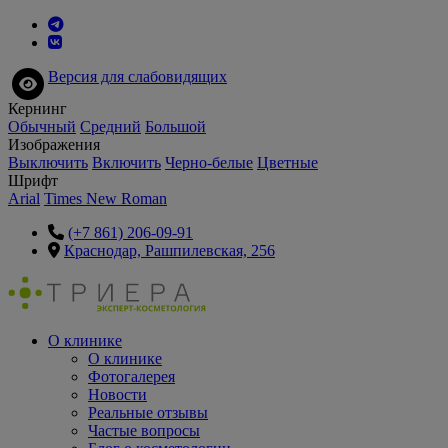
Версия для слабовидящих
Кернинг
Обычный
Средний
Большой
Изображения
Выключить
Включить
Черно-белые
Цветные
Шрифт
Arial
Times New Roman
(+7 861) 206-09-91
Краснодар, Рашпилевская, 256
О клинике
О клинике
Фотогалерея
Новости
Реальные отзывы
Частые вопросы