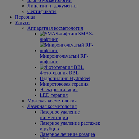
Блог о косметологии
Лицензии и документы
Сертификаты
Персонал
Услуги
Аппаратная косметология
SMAS-
лифтинг
Микроигольчатый RF-
лифтинг
Фототерапия BBL
Гидро­пилинг HydraPeel
Микротоковая терапия
Электроэпиляция
LED терапия
Мужская косметология
Лазерная косметология
Лазерное удаление
пигментации
Лазерное удаление растяжек
и рубцов
Лазерное лечение розацеа