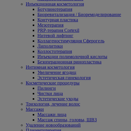
Инъекционная косметология
Ботулинотерапия
Биоревитализация / Биоремоделирование
Контурная пластика
Мезотерапия
PRP-терапия Cortexil
Нитевой лифтинг
Коллагеностимуляция Сферогель
Липолитики
Коллостотерапия
Инъекции полимолочной кислоты
Безоперационная ринопластика
Интимная косметология
Увеличение ягодиц
Эстетическая гинекология
Косметические процедуры
Пилинги
Чистки лица
Эстетические уходы
Трихология, лечение волос
Массажи
Массажи лица
Массаж спины, головы, ШВЗ
Удаление новообразований
Плацентотерапия