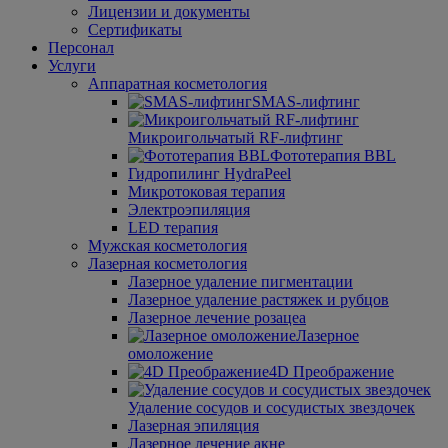
Лицензии и документы
Сертификаты
Персонал
Услуги
Аппаратная косметология
SMAS-лифтинг
Микроигольчатый RF-лифтинг
Фототерапия BBL
Гидро­пилинг HydraPeel
Микротоковая терапия
Электроэпиляция
LED терапия
Мужская косметология
Лазерная косметология
Лазерное удаление пигментации
Лазерное удаление растяжек и рубцов
Лазерное лечение розацеа
Лазерное
омоложение
4D Преображение
Удаление сосудов и сосудистых звездочек
Лазерная эпиляция
Лазерное лечение акне