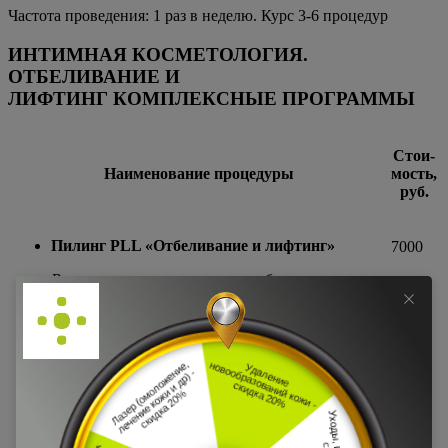
Частота проведения: 1 раз в неделю. Курс 3-6 процедур
ИНТИМНАЯ КОСМЕТОЛОГИЯ.
ОТБЕЛИВАНИЕ И
ЛИФТИНГ
КОМПЛЕКСНЫЕ ПРОГРАММЫ
Стои­
Наименование процедуры
мость,
руб.
Пилинг
PLL
«Отбеливание и лифтинг»
7000
Восстанавливает тон кожи, обновляет,
отбеливает. Устраняет мелкие морщинки,
улучшает плотность и тургор кожи.
6300
Курс из 4 процедур (скидка 10%) – 25 200 р.
5950
Курс из 6 процедур (скидка 15%) – 35 700 р.
Пилинг
BTX
«Ревитализация и лифтинг» (3,0