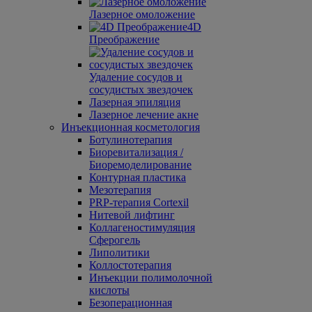
Лазерное омоложение
4D
Преображение
Удаление сосудов и
сосудистых звездочек
Лазерная эпиляция
Лазерное лечение акне
Инъекционная косметология
Ботулинотерапия
Биоревитализация /
Биоремоделирование
Контурная пластика
Мезотерапия
PRP-терапия Cortexil
Нитевой лифтинг
Коллагеностимуляция
Сферогель
Липолитики
Коллостотерапия
Инъекции полимолочной
кислоты
Безоперационная