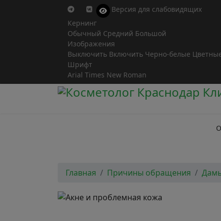
Версия для слабовидящих
Кернинг
Обычный
Средний
Большой
Изображения
Выключить
Включить
Черно-белые
Цветны
Шрифт
Arial
Times New Roman
О
Главная
Причины обращения
Дамы