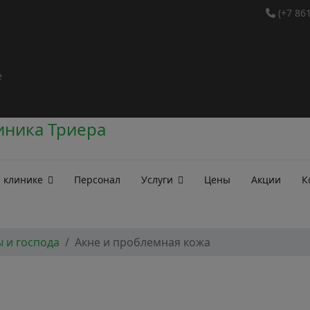
(+7 86
е
 клинике
Персонал
Услуги
Цены
Акции
К
 и господа
Акне и проблемная кожа