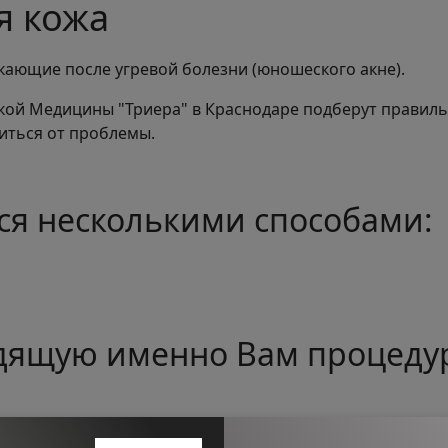
я кожа
икающие после угревой болезни (юношеского акне).
кой Медицины "Триера" в Краснодаре подберут правил
виться от проблемы.
ся несколькими способами:
дящую именно Вам процедур