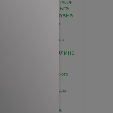
Тюрина Ольга
Александровна
врач-косметолог,
дерматолог
Аванесян Элина
Сергеевна
медсестра
косметологического
кабинета
Саган
Александра